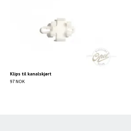
Klips til kanalskjørt
K
97 NOK
7