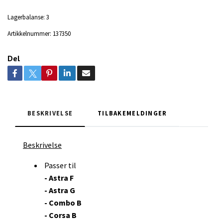
Lagerbalanse:
3
Artikkelnummer:
137350
Del
BESKRIVELSE
TILBAKEMELDINGER
Beskrivelse
Passer til
- Astra F
- Astra G
- Combo B
- Corsa B