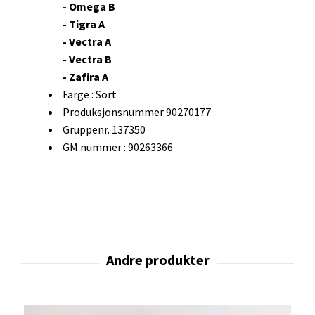
- Omega B
- Tigra A
- Vectra A
- Vectra B
- Zafira A
Farge : Sort
Produksjonsnummer 90270177
Gruppenr. 137350
GM nummer : 90263366