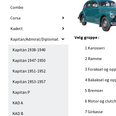
Combo
Corsa
Kadett
Velg gruppe :
Kapitän/Admiral/Diplomat
1 Karosseri
Kapitän 1938-1940
2 Ramme
Kapitän 1947-1950
3 Foraksel og op
Kapitän 1951-1952
4 Bakaksel og o
Kapitän 1953-1957
5 Bremser
Kapitän P
6 Motor og clutc
KAD A
7 Girkasse
KAD B