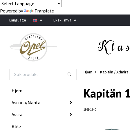
Powered by
Translate
Language
Ekskl. mva
Hjem
Kapitän / Admiral
Kapitän 
Hjem
Ascona/Manta
1938-1940
Astra
Blitz