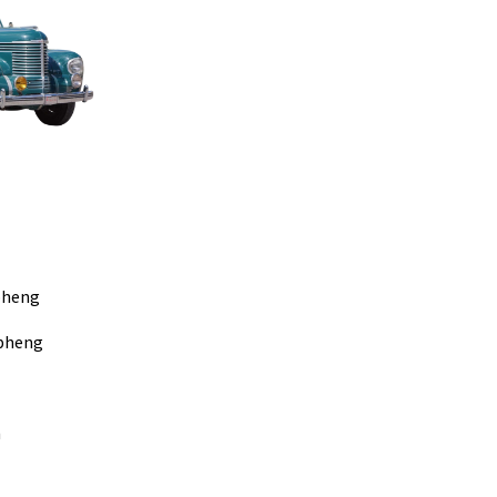
pheng
ppheng
h