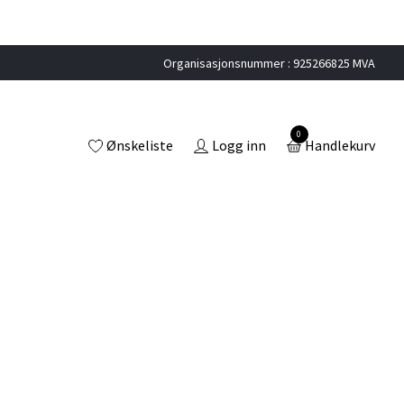
Organisasjonsnummer : 925266825 MVA
0
Ønskeliste
Logg inn
Handlekurv