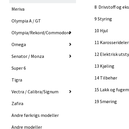
8 Drivstoff og e
Meriva
9 Styring
Olympia A / GT
10 Hjul
Olympia/Rekord/Commodore
11 Karosserideler
Omega
12 Elektrisk utsty
Senator / Monza
13 Kjøling
Super 6
14 Tilbehør
Tigra
15 Lakk og fugem
Vectra / Calibra/Signum
19 Smøring
Zafira
Andre førkrigs modeller
Andre modeller