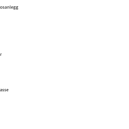
ksosanlegg
r
asse