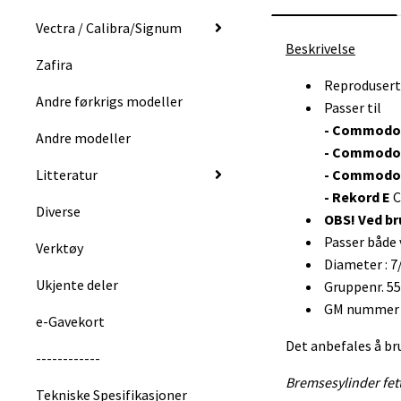
Vectra / Calibra/Signum
Beskrivelse
Zafira
Reprodusert
Andre førkrigs modeller
Passer til
- Commodo
Andre modeller
- Commodo
Litteratur
- Commodo
- Rekord E
C
Diverse
OBS! Ved b
Passer både 
Verktøy
Diameter : 7
Ukjente deler
Gruppenr. 55
GM nummer :
e-Gavekort
Det anbefales å br
------------
Bremsesylinder fet
Tekniske Spesifikasjoner