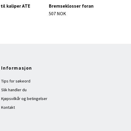
til kaliper ATE
Bremseklosser foran
Jus
507 NOK
152
Informasjon
Tips for søkeord
Slik handler du
Kjøpsvilkår og betingelser
Kontakt