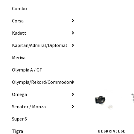
Combo
Corsa
Kadett
Kapitän/Admiral/Diplomat
Meriva
Olympia A / GT
Olympia/Rekord/Commodore
Omega
Senator / Monza
Super 6
Tigra
BESKRIVELSE