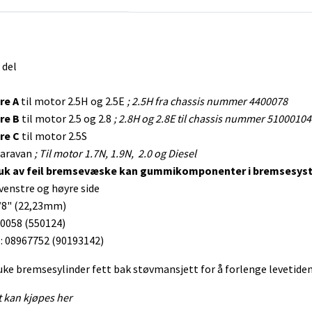
 del
re A
til motor 2.5H og 2.5E
; 2.5H fra chassis nummer 4400078
re B
til motor 2.5 og 2.8
; 2.8H og 2.8E til chassis nummer 51000104
re C
til motor 2.5S
aravan
; Til motor 1.7N, 1.9N, 2.0 og Diesel
ruk av feil bremsevæske kan gummikomponenter i bremsesys
venstre og høyre side
/8" (22,23mm)
0058 (550124)
 08967752 (90193142)
uke bremsesylinder fett bak støvmansjett for å forlenge levetiden
t kan kjøpes her