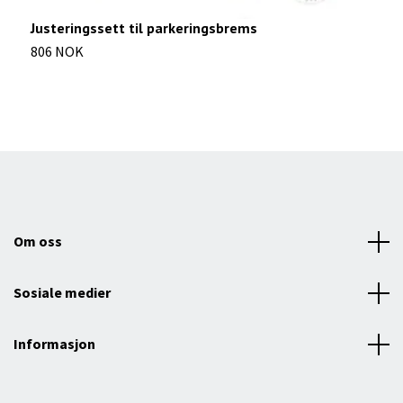
S
Justeringssett til parkeringsbrems
4
806 NOK
Om oss
Sosiale medier
Informasjon