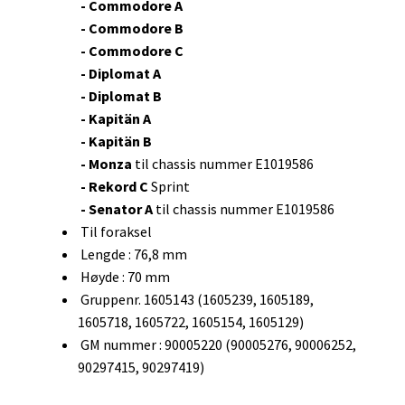
- Commodore A
- Commodore B
- Commodore C
- Diplomat A
- Diplomat B
- Kapitän A
- Kapitän B
- Monza
til chassis nummer E1019586
- Rekord C
Sprint
- Senator A
til chassis nummer E1019586
Til foraksel
Lengde : 76,8 mm
Høyde : 70 mm
Gruppenr. 1605143 (1605239, 1605189,
1605718, 1605722, 1605154, 1605129)
GM nummer : 90005220 (90005276, 90006252,
90297415, 90297419)