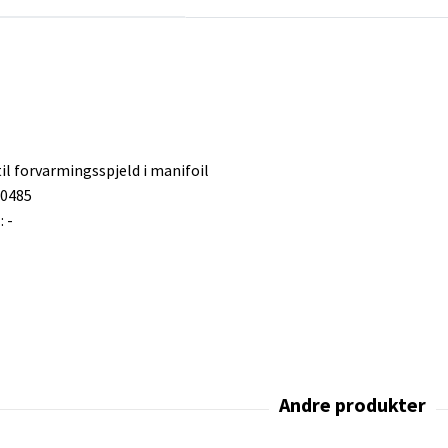
l forvarmingsspjeld i manifoil
50485
 -