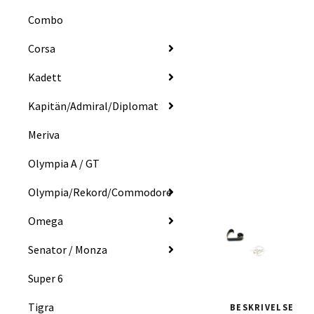
Combo
Corsa
Kadett
Kapitän/Admiral/Diplomat
Meriva
Olympia A / GT
Olympia/Rekord/Commodore
Omega
Senator / Monza
Super 6
Tigra
BESKRIVELSE