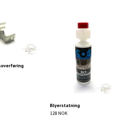
soverføring
Hol
634
Blyerstatning
128 NOK