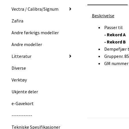
Vectra / Calibra/Signum
Beskrivelse
Zafira
Passer til
Andre førkrigs modeller
- Rekord A
- Rekord B
Andre modeller
Dempefjær ti
Litteratur
Gruppenr. 8
GM nummer :
Diverse
Verktøy
Ukjente deler
e-Gavekort
------------
Tekniske Spesifikasjoner