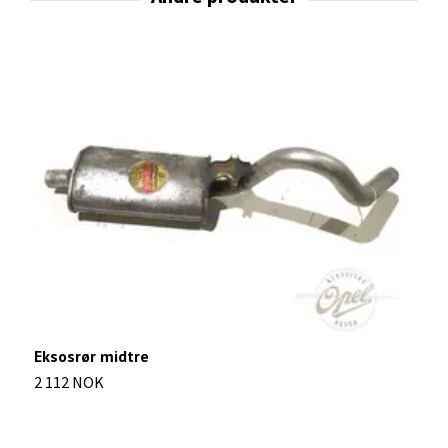
N
Eksosrør midtre
3
2 112 NOK