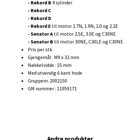
- Rekord B
4 sylinder
- Rekord C
- Rekord D
- Rekord E
til motor 1.7N, 1.9N, 2.0 og 2.2E
- Senator A
til motor 2.5E, 3.0E og C30NE
- Senator B
til motor 30NE, C30LE og C30NE
Pris per stk
Gjengemål : M9 x 32 mm
Nøkkelvidde : 15 mm
Med utvendig 6 kant hode
Gruppenr. 2002150
GM nummer : 11059171