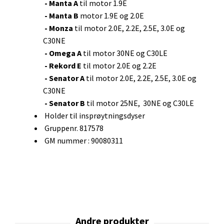
- Manta A
til motor 1.9E
- Manta B
motor 1.9E og 2.0E
- Monza
til motor 2.0E, 2.2E, 2.5E, 3.0E og
C30NE
- Omega A
til motor 30NE og C30LE
- Rekord E
til motor 2.0E og 2.2E
- Senator A
til motor 2.0E, 2.2E, 2.5E, 3.0E og
C30NE
- Senator B
til motor 25NE, 30NE og C30LE
Holder til insprøytningsdyser
Gruppenr. 817578
GM nummer : 90080311