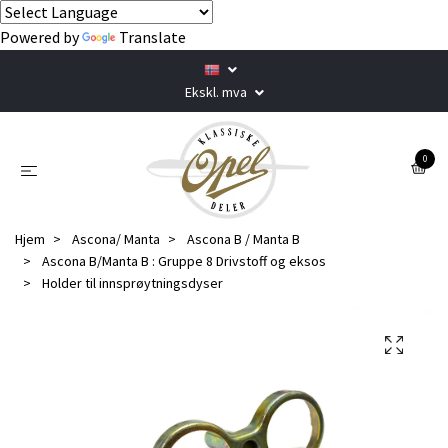
Powered by
Translate
Ekskl. mva
0
Hjem
Ascona/ Manta
Ascona B / Manta B
Ascona B/Manta B : Gruppe 8 Drivstoff og eksos
Holder til innsprøytningsdyser