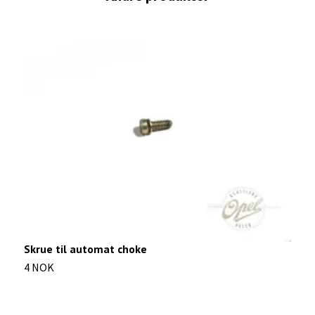
Skrue til automat choke
D
4 NOK
7