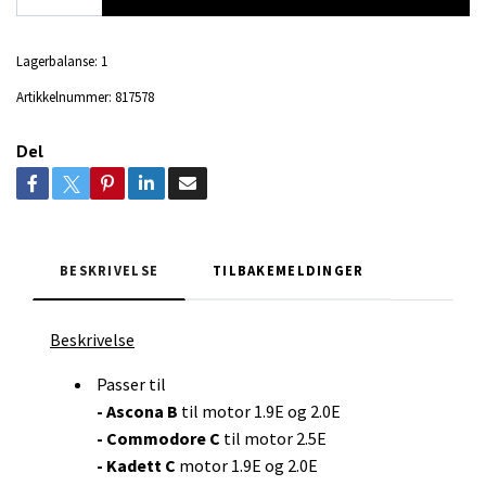
Lagerbalanse:
1
Artikkelnummer:
817578
Del
BESKRIVELSE
TILBAKEMELDINGER
Beskrivelse
Passer til
- Ascona B
til motor 1.9E og 2.0E
- Commodore C
til motor 2.5E
- Kadett C
motor 1.9E og 2.0E