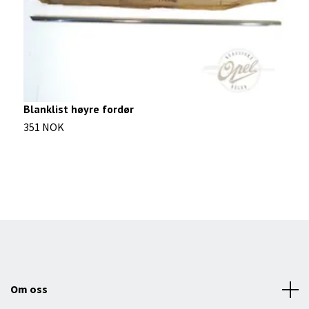
Blanklist høyre fordør
H
351 NOK
2
Om oss