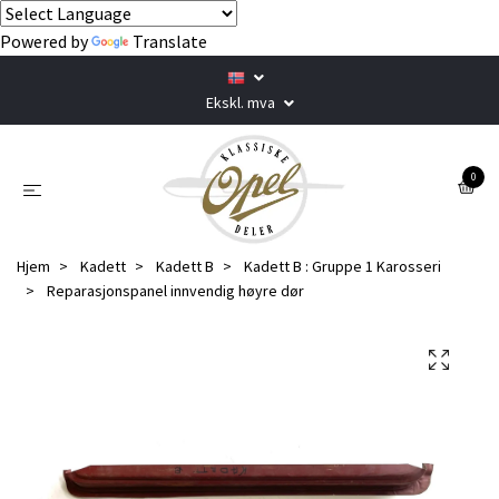
Powered by
Translate
Ekskl. mva
0
Hjem
Kadett
Kadett B
Kadett B : Gruppe 1 Karosseri
Reparasjonspanel innvendig høyre dør