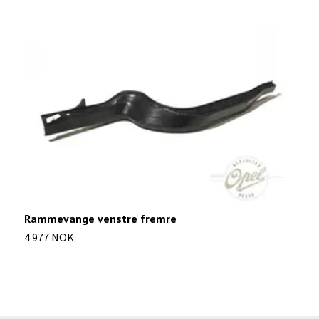
Rammevange venstre fremre
B
4 977 NOK
4