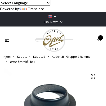
Powered by
Translate
Ekskl. mva
0
Hjem
Kadett
Kadett B
Kadett B : Gruppe 2 Ramme
Øvre fjærskål bak