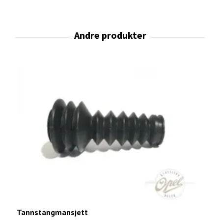
Tannstangmansjett
Y