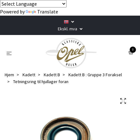
Powered by
Translate
Ekskl. mva
0
Hjem
Kadett
Kadett B
Kadett B : Gruppe 3 Foraksel
Tetningsring til hjullager foran