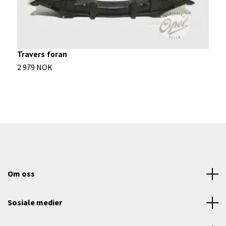
Travers foran
O
2 979 NOK
2
Om oss
Sosiale medier