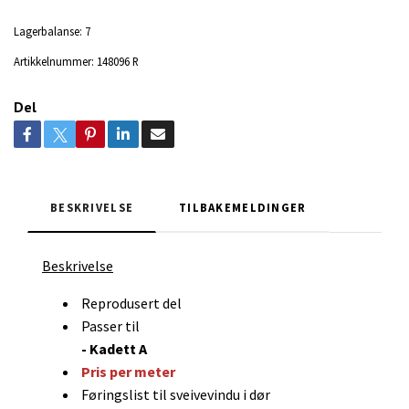
Lagerbalanse:
7
Artikkelnummer:
148096 R
Del
BESKRIVELSE
TILBAKEMELDINGER
Beskrivelse
Reprodusert del
Passer til
- Kadett A
Pris per meter
Føringslist til sveivevindu i dør