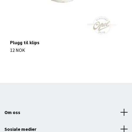
P
5
Plugg til klips
12 NOK
Om oss
Sosiale medier