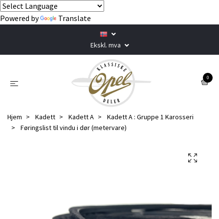
Powered by
Translate
Ekskl. mva
0
Hjem
Kadett
Kadett A
Kadett A : Gruppe 1 Karosseri
Føringslist til vindu i dør (metervare)