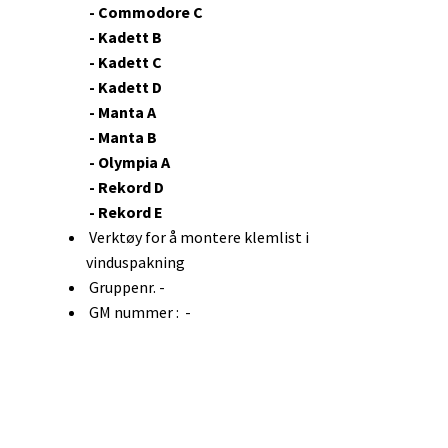
- Commodore C
- Kadett B
- Kadett C
- Kadett D
- Manta A
- Manta B
- Olympia A
- Rekord D
- Rekord E
Verktøy for å montere klemlist i
vinduspakning
Gruppenr. -
GM nummer : -