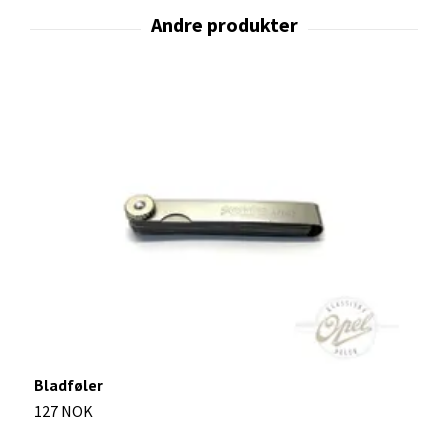
G
Bladføler
4
127 NOK