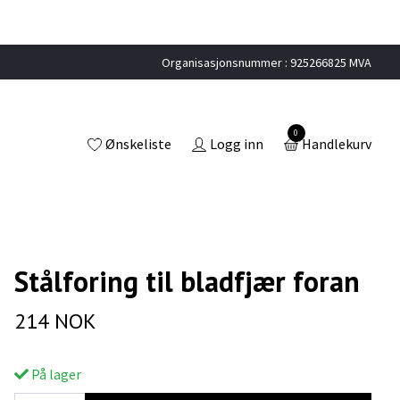
Organisasjonsnummer : 925266825 MVA
0
Ønskeliste
Logg inn
Handlekurv
Stålforing til bladfjær foran
214 NOK
På lager