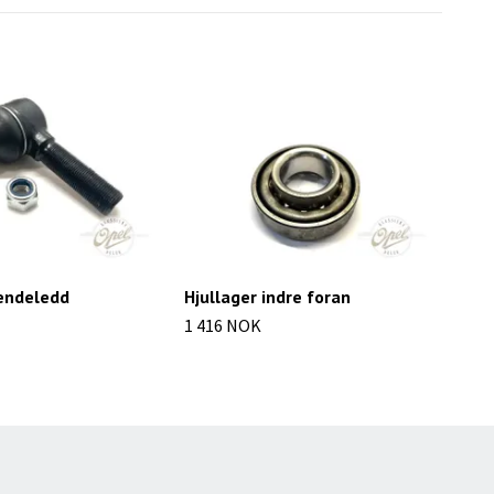
 endeledd
Hjullager indre foran
Ans
1 416 NOK
106