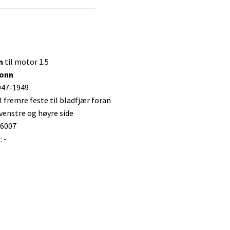
nn
til motor 1.5
tonn
947-1949
l fremre feste til bladfjær foran
venstre og høyre side
36007
 -