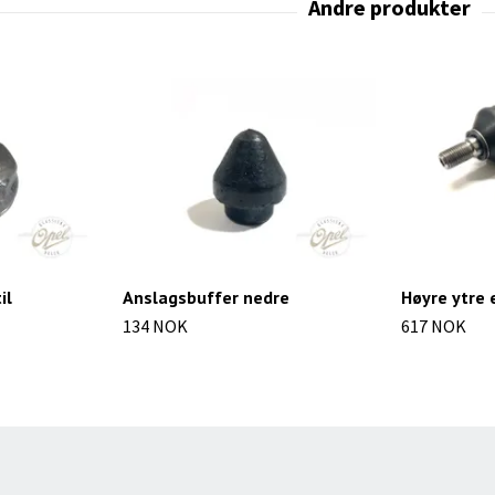
il
Anslagsbuffer nedre
Høyre ytre
134 NOK
617 NOK