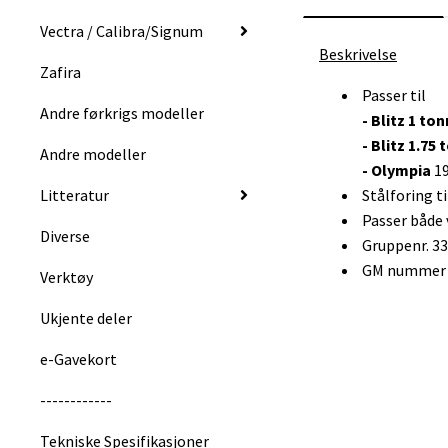
Vectra / Calibra/Signum
Beskrivelse
Zafira
Passer til
Andre førkrigs modeller
- Blitz 1 to
- Blitz 1.75 
Andre modeller
- Olympia
1
Litteratur
Stålforing ti
Passer både 
Diverse
Gruppenr. 3
GM nummer :
Verktøy
Ukjente deler
e-Gavekort
------------
Tekniske Spesifikasjoner