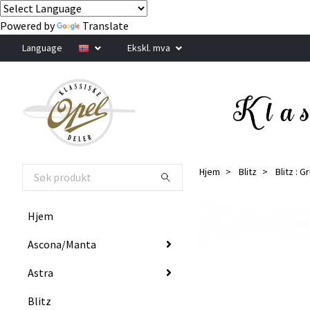
Powered by
Translate
Language
Ekskl. mva
Hjem
Blitz
Blitz : 
Hjem
Ascona/Manta
Astra
Blitz