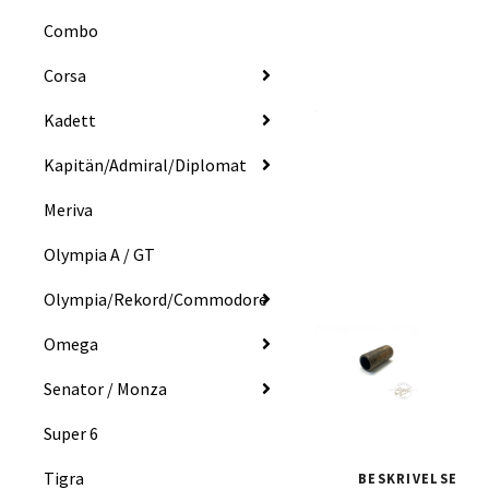
Combo
Corsa
Kadett
Kapitän/Admiral/Diplomat
Meriva
Olympia A / GT
Olympia/Rekord/Commodore
Omega
Senator / Monza
Super 6
Tigra
BESKRIVELSE