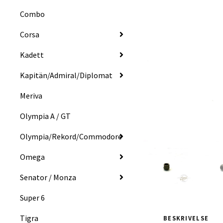
Combo
Corsa
Kadett
Kapitän/Admiral/Diplomat
Meriva
Olympia A / GT
Olympia/Rekord/Commodore
Omega
Senator / Monza
Super 6
Tigra
BESKRIVELSE