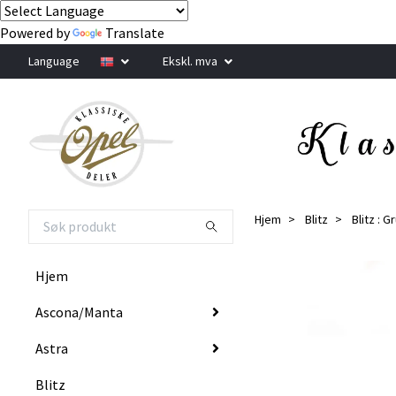
Powered by
Translate
Language
Ekskl. mva
Hjem
Blitz
Blitz : G
Hjem
Ascona/Manta
Astra
Blitz