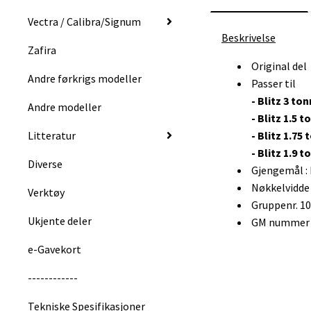
Vectra / Calibra/Signum
Beskrivelse
Zafira
Original del
Andre førkrigs modeller
Passer til
- Blitz 3 ton
Andre modeller
- Blitz 1.5 t
Litteratur
- Blitz 1.75
- Blitz 1.9 
Diverse
Gjengemål : 
Nøkkelvidde
Verktøy
Gruppenr. 1
Ukjente deler
GM nummer :
e-Gavekort
------------
Tekniske Spesifikasjoner