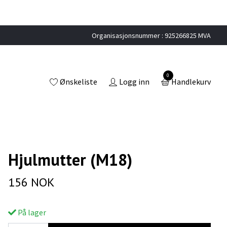
Organisasjonsnummer : 925266825 MVA
0
Ønskeliste
Logg inn
Handlekurv
Hjulmutter (M18)
156 NOK
På lager