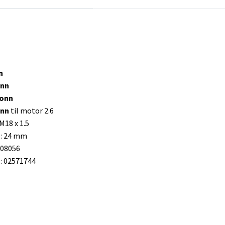
n
onn
 tonn
tonn
til motor 2.6
M18 x 1.5
 : 24 mm
008056
 02571744