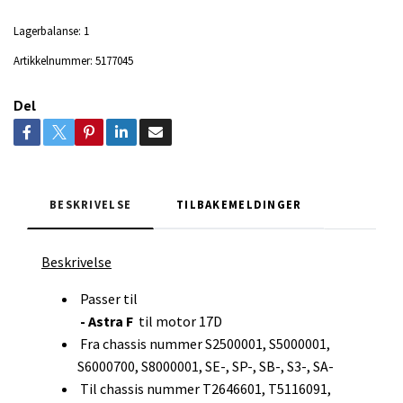
Lagerbalanse:
1
Artikkelnummer:
5177045
Del
BESKRIVELSE
TILBAKEMELDINGER
Beskrivelse
Passer til
- Astra F
til motor 17D
Fra chassis nummer S2500001, S5000001,
S6000700, S8000001, SE-, SP-, SB-, S3-, SA-
Til chassis nummer T2646601, T5116091,