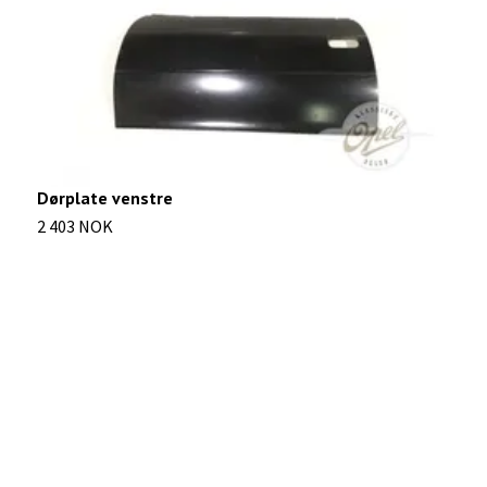
Dørplate venstre
D
2 403 NOK
7