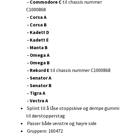
- Commodore C
til chassis nummer
C1000868
- Corsa A
- Corsa B
- Kadett D
- Kadett E
- Manta B
- Omega A
- Omega B
- Rekord E
til chassis nummer C1000868
- Senator A
- Senator B
- Tigra A
- Vectra A
Splint til å låse stoppskive og dempe gummi
til dørstopperstag
Passer både venstre og høyre side
Gruppenr. 160472