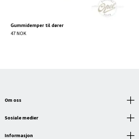
Gummidemper til dører
K
47 NOK
2
Om oss
Sosiale medier
Informasjon