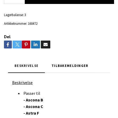
Lagerbalanse:
3
Artikkelnummer:
160472
Del
BESKRIVELSE
TILBAKEMELDINGER
Beskrivelse
Passer til
- Ascona B
- Ascona C
- Astra F