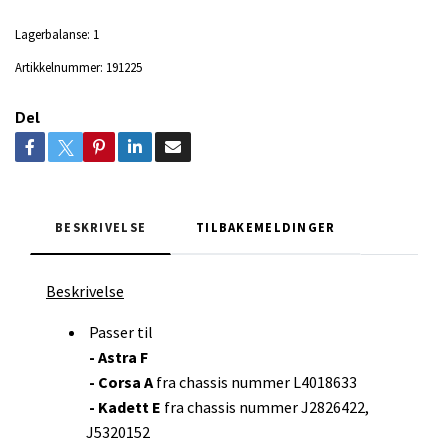
Lagerbalanse:
1
Artikkelnummer:
191225
Del
BESKRIVELSE
TILBAKEMELDINGER
Beskrivelse
Passer til
- Astra F
- Corsa A
fra chassis nummer L4018633
- Kadett E
fra chassis nummer J2826422,
J5320152