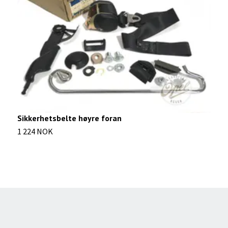
Sikkerhetsbelte høyre foran
L
1 224 NOK
1