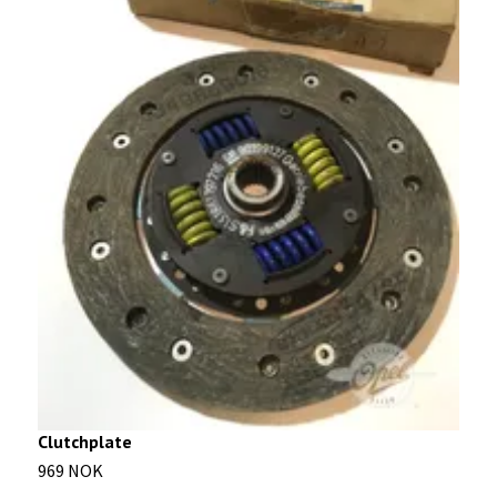
S
1
Clutchplate
969 NOK