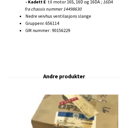
- Kadett E
til motor 16S, 16D og 16DA
; 16DA
fra chassis nummer 14498630
Nedre veivhus ventilasjons slange
Gruppenr. 656114
GM nummer : 90156229