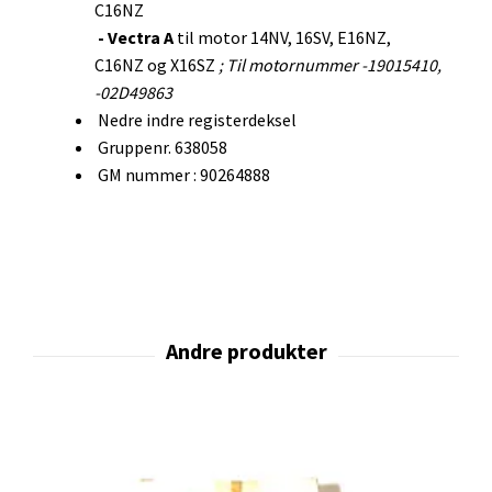
C16NZ
- Vectra A
til motor 14NV, 16SV, E16NZ,
C16NZ og X16SZ
; Til motornummer -19015410,
-02D49863
Nedre indre registerdeksel
Gruppenr. 638058
GM nummer : 90264888