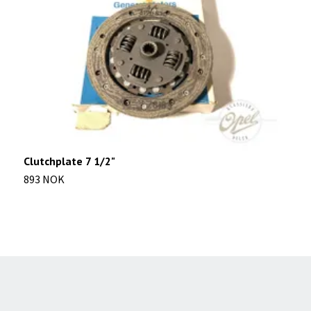
Clutchplate 7 1/2"
R
893 NOK
2