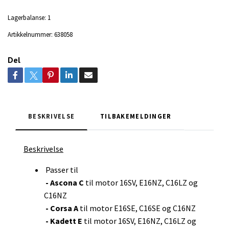
Lagerbalanse:
1
Artikkelnummer:
638058
Del
BESKRIVELSE
TILBAKEMELDINGER
Beskrivelse
Passer til
- Ascona C
til motor 16SV, E16NZ, C16LZ og
C16NZ
- Corsa A
til motor E16SE, C16SE og C16NZ
- Kadett E
til motor 16SV, E16NZ, C16LZ og