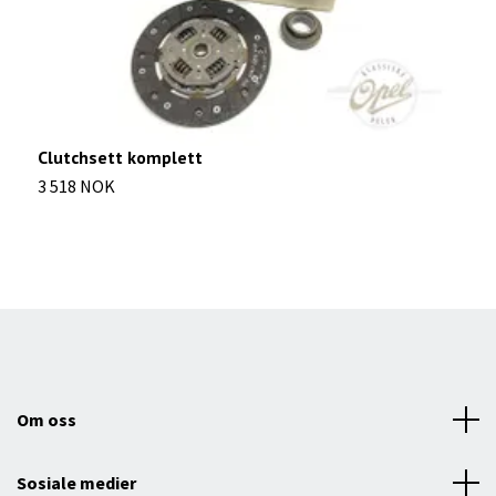
Clutchsett komplett
T
3 518 NOK
8
Om oss
Sosiale medier