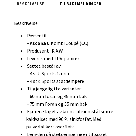
BESKRIVELSE
TILBAKEMELDINGER
Beskrivelse
Passer til
- Ascona C
Kombi Coupé (CC)
Produsent : K.A.W.
Leveres med TÜV-papirer
Settet består av:
- 4 stk. Sports fjærer
- 4 stk. Sports støtdempere
Tilgjengelig i to varianter:
- 60 mm foran og 45 mm bak
- 75 mm Foran og 55 mm bak
Fjærene laget av krom-silisiumstål som er
kaldvalset med 90 % sinkfosfat. Med
pulverlakkert overflate.
Lengden på støtdemperne er tilpasset