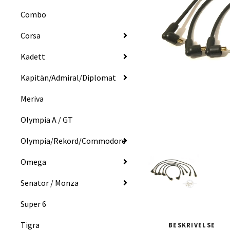
Combo
Corsa
Kadett
Kapitän/Admiral/Diplomat
Meriva
Olympia A / GT
Olympia/Rekord/Commodore
Omega
Senator / Monza
Super 6
Tigra
BESKRIVELSE