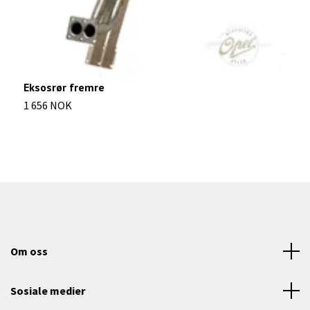
Eksosrør fremre
V
1 656 NOK
2
Om oss
Sosiale medier