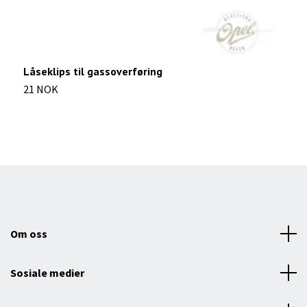
Låseklips til gassoverføring
R
21 NOK
7
Om oss
Sosiale medier