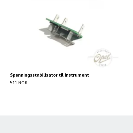
Spenningsstabilisator til instrument
J
511 NOK
1