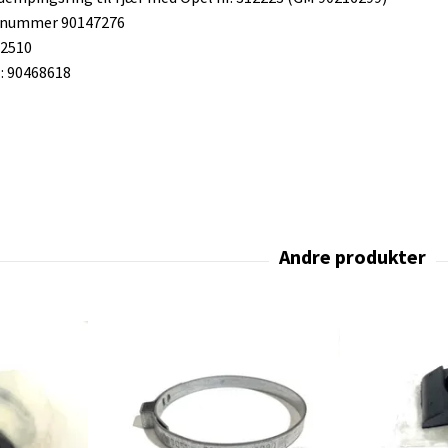
snummer 90147276
12510
 90468618