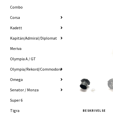
Combo
Corsa
Kadett
Kapitän/Admiral/Diplomat
Meriva
Olympia A / GT
Olympia/Rekord/Commodore
Omega
Senator / Monza
Super 6
Tigra
BESKRIVELSE