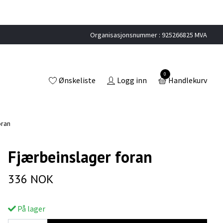
Organisasjonsnummer : 925266825 MVA
0
Ønskeliste
Logg inn
Handlekurv
oran
Fjærbeinslager foran
336 NOK
På lager