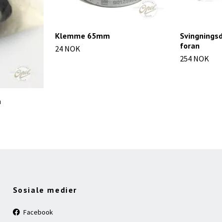
Klemme 65mm
Svingningsd
foran
24 NOK
254 NOK
n
Sosiale medier
Facebook