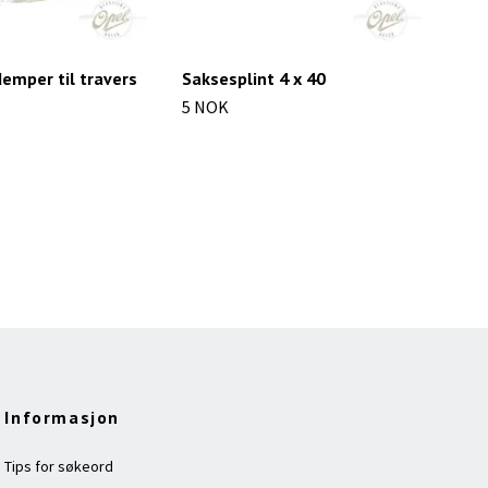
emper til travers
Saksesplint 4 x 40
Støt
5 NOK
278
Informasjon
Tips for søkeord