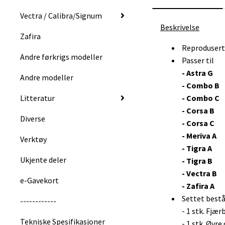
Vectra / Calibra/Signum
Beskrivelse
Zafira
Reprodusert
Andre førkrigs modeller
Passer til
- Astra G
Andre modeller
- Combo B
Litteratur
- Combo C
- Corsa B
Diverse
- Corsa C
- Meriva A
Verktøy
- Tigra A
Ukjente deler
- Tigra B
- Vectra B
e-Gavekort
- Zafira A
Settet består
------------
- 1 stk. Fjæ
Tekniske Spesifikasjoner
- 1 stk. Øvr