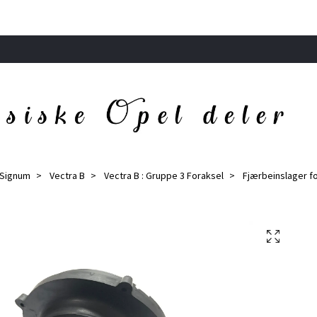
/ Signum
Vectra B
Vectra B : Gruppe 3 Foraksel
Fjærbeinslager f