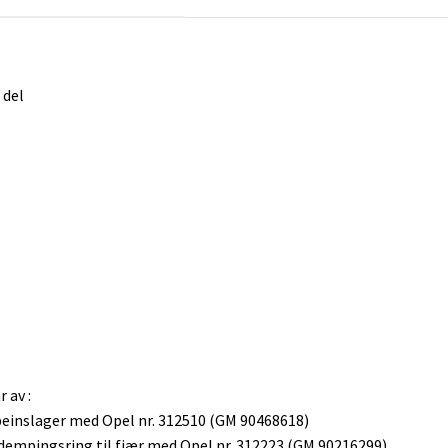
 del
 av :
rbeinslager med Opel nr. 312510 (GM 90468618)
e dempingsring til fjær med Opel nr. 312223 (GM 90216299)