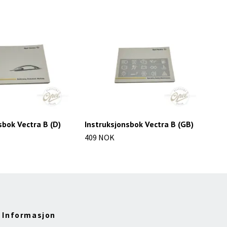
sbok Vectra B (D)
Instruksjonsbok Vectra B (GB)
Ins
409 NOK
402
Informasjon