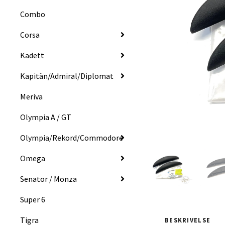
Combo
Corsa
Kadett
Kapitän/Admiral/Diplomat
Meriva
Olympia A / GT
Olympia/Rekord/Commodore
Omega
Senator / Monza
Super 6
Tigra
BESKRIVELSE