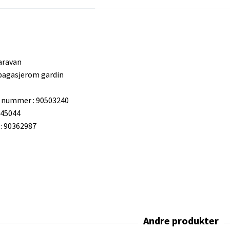
aravan
bagasjerom gardin
 nummer : 90503240
345044
 90362987