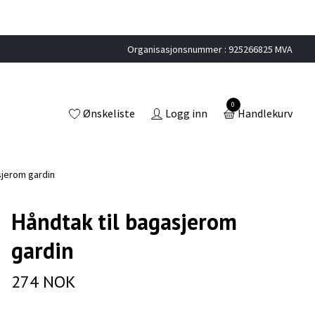
Organisasjonsnummer : 925266825 MVA
0
Ønskeliste
Logg inn
Handlekurv
sjerom gardin
Håndtak til bagasjerom
gardin
274 NOK