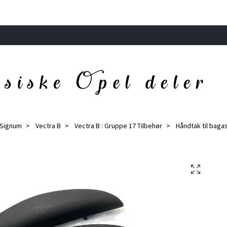
/ Signum
Vectra B
Vectra B : Gruppe 17 Tilbehør
Håndtak til baga