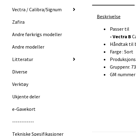
Vectra / Calibra/Signum
Beskrivelse
Zafira
Passer til
Andre førkrigs modeller
- Vectra B
C
Håndtak til 
Andre modeller
Farge : Sort
Litteratur
Produksjons
Gruppenr. 7
Diverse
GM nummer :
Verktøy
Ukjente deler
e-Gavekort
------------
Tekniske Spesifikasjoner