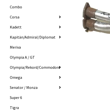
Combo
Corsa
Kadett
Kapitän/Admiral/Diplomat
Meriva
Olympia A / GT
Olympia/Rekord/Commodore
Omega
Senator / Monza
Super 6
Tigra