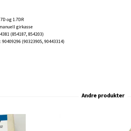
.7D og 1.7DR
 manuell girkasse
4381 (854187, 854203)
 90409296 (90323905, 90443314)