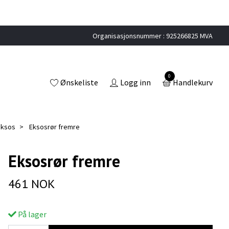
Organisasjonsnummer : 925266825 MVA
0
Ønskeliste
Logg inn
Handlekurv
 eksos
Eksosrør fremre
Eksosrør fremre
461 NOK
På lager