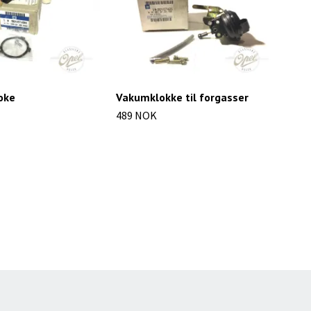
oke
Vakumklokke til forgasser
Luft
489 NOK
277