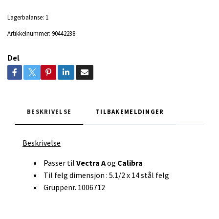
Lagerbalanse:
1
Artikkelnummer:
90442238
Del
BESKRIVELSE
TILBAKEMELDINGER
Beskrivelse
Passer til
Vectra A
og
Calibra
Til felg dimensjon : 5.1/2 x 14 stål felg
Gruppenr. 1006712