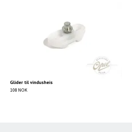
Glider til vindusheis
I
108 NOK
2