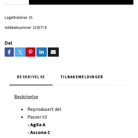
Lagerbalanse:
15
Artikkelnummer:
132577 R
Del
BESKRIVELSE
TILBAKEMELDINGER
Beskrivelse
Reprodusert del
Passer til
- Agila A
- Ascona C