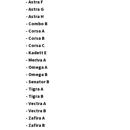
- Astra F
- Astra G
- Astra H
- Combo B
- Corsa A
- Corsa B
- Corsa C
- Kadett E
- Meriva A
- Omega A
- Omega B
- Senator B
- Tigra A
- Tigra B
- Vectra A
- Vectra B
- Zafira A
- Zafira B