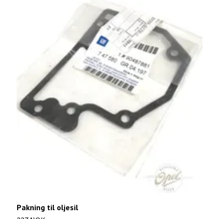
R
1
Pakning til oljesil