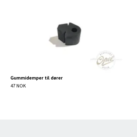
Gummidemper til dører
K
47 NOK
6