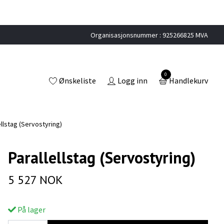
Organisasjonsnummer : 925266825 MVA
0
Ønskeliste
Logg inn
Handlekurv
ellstag (Servostyring)
Parallellstag (Servostyring)
5 527 NOK
På lager