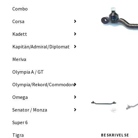
Combo
Corsa
Kadett
Kapitän/Admiral/Diplomat
Meriva
Olympia A / GT
Olympia/Rekord/Commodore
Omega
Senator / Monza
Super 6
Tigra
BESKRIVELSE