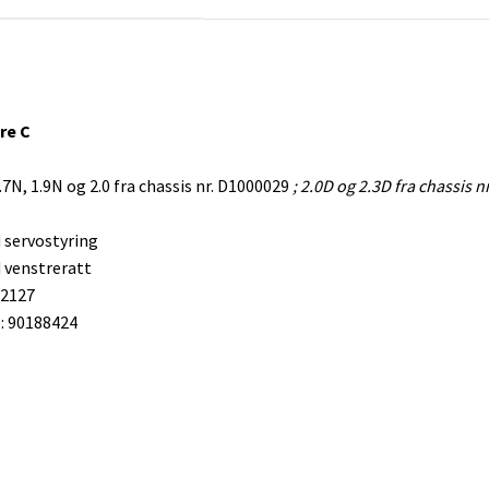
re C
.7N, 1.9N og 2.0 fra chassis nr. D1000029
; 2.0D og 2.3D fra chassis 
d servostyring
d venstreratt
22127
 90188424