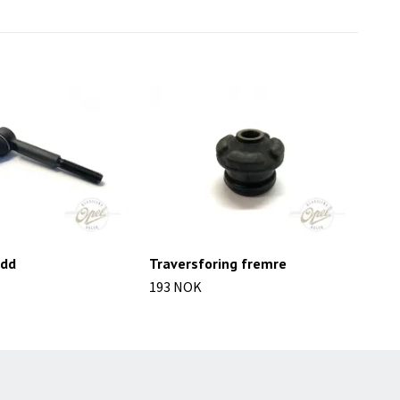
edd
Traversforing fremre
Simr
193 NOK
212