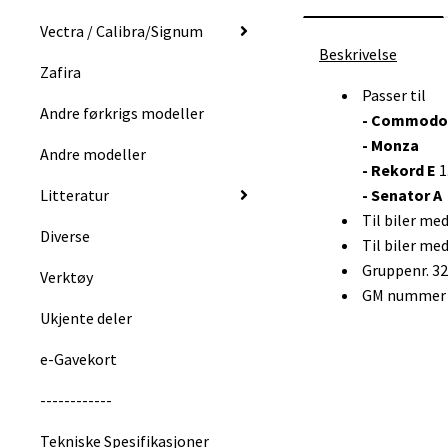
Vectra / Calibra/Signum
Beskrivelse
Zafira
Passer til
Andre førkrigs modeller
- Commodo
- Monza
Andre modeller
- Rekord E
1
Litteratur
- Senator A
Til biler me
Diverse
Til biler me
Gruppenr. 3
Verktøy
GM nummer :
Ukjente deler
e-Gavekort
------------
Tekniske Spesifikasjoner