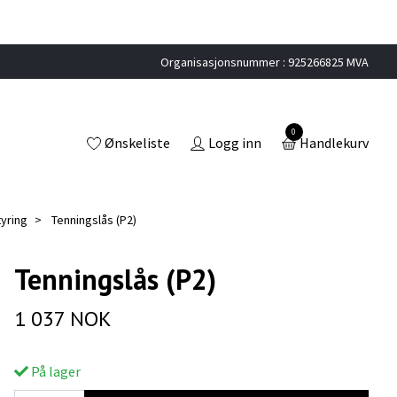
Organisasjonsnummer : 925266825 MVA
0
Ønskeliste
Logg inn
Handlekurv
tyring
Tenningslås (P2)
Tenningslås (P2)
1 037 NOK
På lager