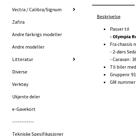
Vectra / Calibra/Signum
Beskrivelse
Zafira
Passer til
Andre førkrigs modeller
- Olympia R
Fra chassis
Andre modeller
- 2-dørs Seda
Litteratur
- Caravan : 3
Til biler med
Diverse
Gruppenr. 9
GM nummer :
Verktøy
Ukjente deler
e-Gavekort
------------
Tekniske Spesifikasjoner