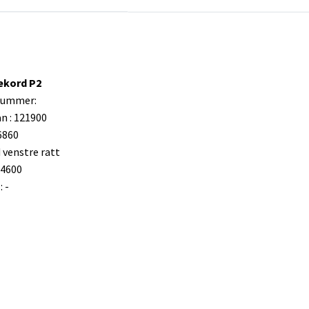
ekord P2
 nummer:
n : 121900
6860
 venstre ratt
14600
 -