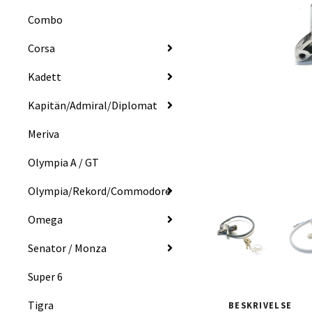
Combo
Corsa
Kadett
Kapitän/Admiral/Diplomat
Meriva
Olympia A / GT
Olympia/Rekord/Commodore
Omega
Senator / Monza
Super 6
Tigra
BESKRIVELSE