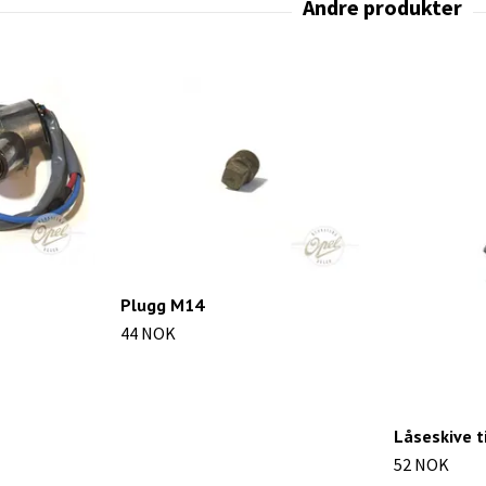
Plugg M14
44 NOK
Låseskive ti
52 NOK