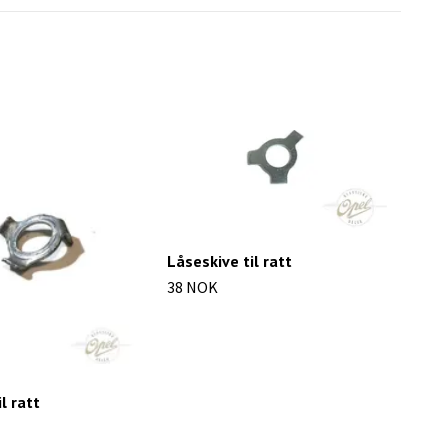
Låseskive til ratt
38 NOK
l ratt
Kul
306