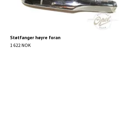
Støtfanger høyre foran
P
1 622 NOK
9