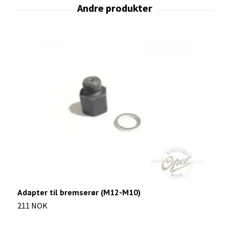
Adapter til bremserør (M12-M10)
B
211 NOK
3