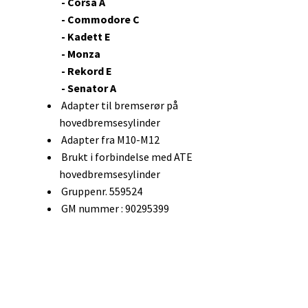
- Corsa A
- Commodore C
- Kadett E
- Monza
- Rekord E
- Senator A
Adapter til bremserør på
hovedbremsesylinder
Adapter fra M10-M12
Brukt i forbindelse med ATE
hovedbremsesylinder
Gruppenr. 559524
GM nummer : 90295399