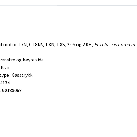
il motor 1.7N, C1.8NV, 1.8N, 1.8S, 2.0S og 2.0E
; Fra chassis nummer
venstre og høyre side
ltvis
ype : Gasstrykk
44134
 90188068