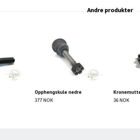
Opphengskule nedre
Kronemutter
377 NOK
36 NOK