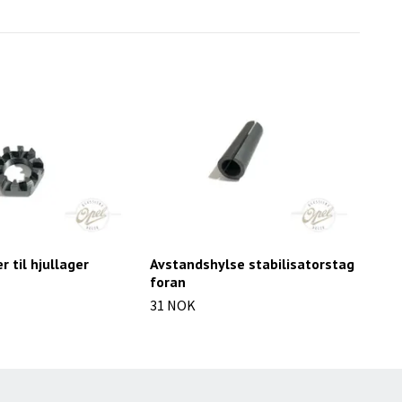
 til hjullager
Avstandshylse stabilisatorstag
Hjul
foran
362
31 NOK