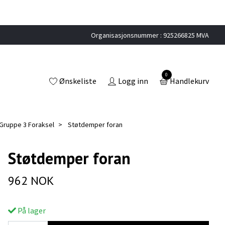
Organisasjonsnummer : 925266825 MVA
0
Ønskeliste
Logg inn
Handlekurv
Gruppe 3 Foraksel
Støtdemper foran
Støtdemper foran
962 NOK
På lager