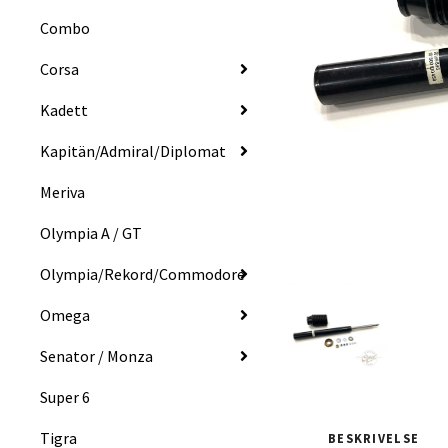
Combo
Corsa
Kadett
Kapitän/Admiral/Diplomat
Meriva
Olympia A / GT
Olympia/Rekord/Commodore
Omega
Senator / Monza
Super 6
Tigra
BESKRIVELSE