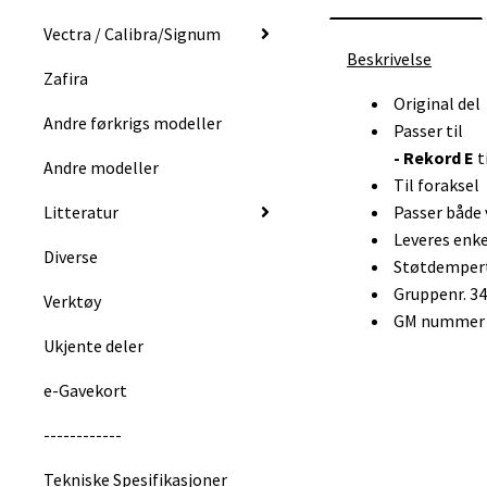
Vectra / Calibra/Signum
Beskrivelse
Zafira
Original del
Andre førkrigs modeller
Passer til
- Rekord E
t
Andre modeller
Til foraksel
Litteratur
Passer både 
Leveres enke
Diverse
Støtdempert
Gruppenr. 3
Verktøy
GM nummer :
Ukjente deler
e-Gavekort
------------
Tekniske Spesifikasjoner