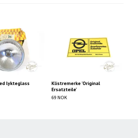
ed lykteglass
Klistremerke 'Original
Kon
Ersatzteile'
149
69 NOK