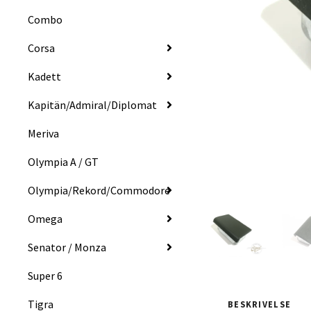
Combo
Corsa
Kadett
Kapitän/Admiral/Diplomat
Meriva
Olympia A / GT
Olympia/Rekord/Commodore
Omega
Senator / Monza
Super 6
Tigra
BESKRIVELSE