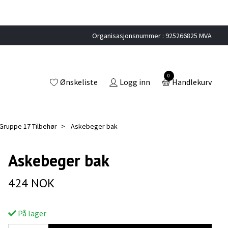
Organisasjonsnummer : 925266825 MVA
0
Ønskeliste
Logg inn
Handlekurv
Gruppe 17 Tilbehør
Askebeger bak
Askebeger bak
424 NOK
På lager