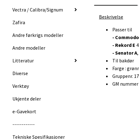
Vectra / Calibra/Signum
Beskrivelse
Zafira
Passer til
Andre førkrigs modeller
- Commodo
-
Rekord E
4
Andre modeller
-
Senator A
Litteratur
Til bakdør
Farge : grøn
Diverse
Gruppenr. 1
GM nummer :
Verktøy
Ukjente deler
e-Gavekort
------------
Tekniske Spesifikasjoner