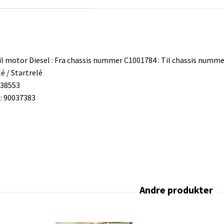
il motor Diesel : Fra chassis nummer C1001784 : Til chassis numm
é / Startrelé
238553
 90037383