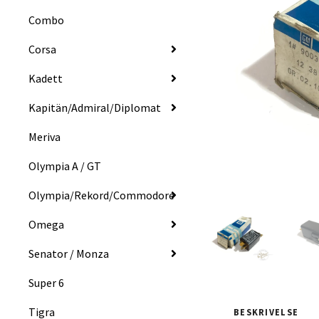
Combo
Corsa
Kadett
Kapitän/Admiral/Diplomat
Meriva
Olympia A / GT
Olympia/Rekord/Commodore
Omega
Senator / Monza
Super 6
Tigra
BESKRIVELSE