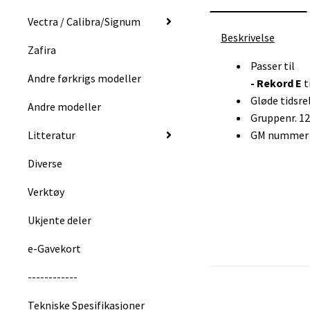
Vectra / Calibra/Signum
Beskrivelse
Zafira
Passer til
Andre førkrigs modeller
- Rekord E
t
Gløde tidsrel
Andre modeller
Gruppenr. 1
Litteratur
GM nummer :
Diverse
Verktøy
Ukjente deler
e-Gavekort
------------
Tekniske Spesifikasjoner