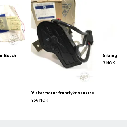
or Bosch
Sikring
3 NOK
Viskermotor frontlykt venstre
956 NOK