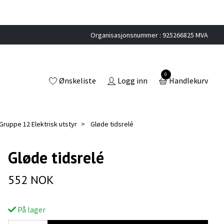
Organisasjonsnummer : 925266825 MVA
0
Ønskeliste
Logg inn
Handlekurv
ruppe 12 Elektrisk utstyr
Gløde tidsrelé
Gløde tidsrelé
552 NOK
På lager