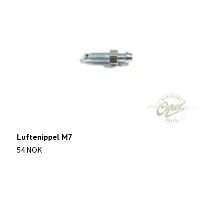
Luftenippel M7
M
54 NOK
1