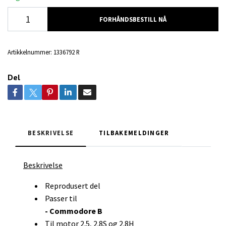
FORHÅNDSBESTILL NÅ
Artikkelnummer:
1336792 R
Del
BESKRIVELSE
TILBAKEMELDINGER
Beskrivelse
Reprodusert del
Passer til
- Commodore B
Til motor 2.5, 2.8S og 2.8H