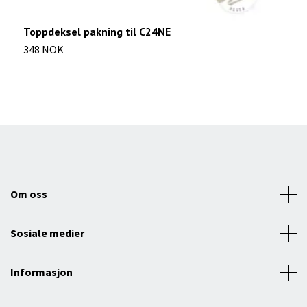
Toppdeksel pakning til C24NE
P
348 NOK
2
Om oss
Sosiale medier
Informasjon