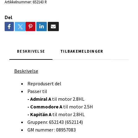
Artikkelnummer:
652143 R
Del
BESKRIVELSE
TILBAKEMELDINGER
Beskrivelse
Reprodusert del
Passer til
- Admiral A
til motor 2.8HL
- Commodore A
til motor 2.5H
- Kapitän A
til motor 2.8HL
Gruppenr. 652143 (652114)
GM nummer : 08957083