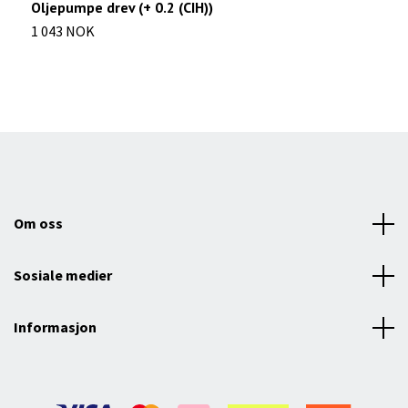
Oljepumpe drev (+ 0.2 (CIH))
M
1 043 NOK
6
Om oss
Sosiale medier
Informasjon