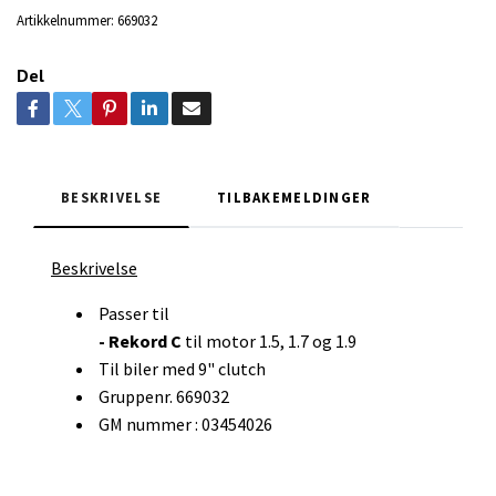
Artikkelnummer:
669032
Del
BESKRIVELSE
TILBAKEMELDINGER
Beskrivelse
Passer til
- Rekord C
til motor 1.5, 1.7 og 1.9
Til biler med 9" clutch
Gruppenr. 669032
GM nummer : 03454026