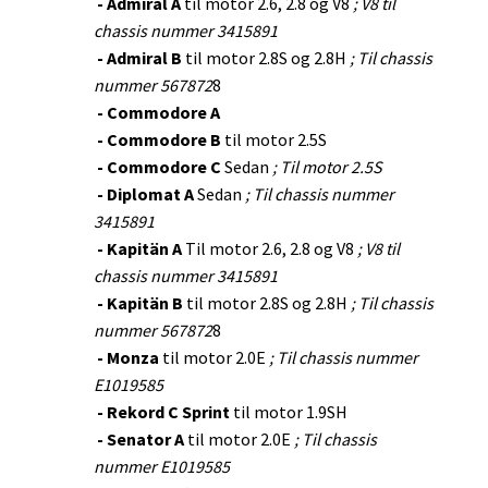
- Admiral A
til motor 2.6, 2.8 og V8
; V8 til
chassis nummer 3415891
- Admiral B
til motor 2.8S og 2.8H
; Til chassis
nummer 567872
8
- Commodore A
- Commodore B
til motor 2.5S
- Commodore C
Sedan
; Til motor 2.5S
- Diplomat A
Sedan
; Til
chassis nummer
3415891
- Kapitän A
Til motor 2.6, 2.8 og V8
; V8 til
chassis nummer 3415891
- Kapitän B
til motor 2.8S og 2.8H
; Til chassis
nummer 567872
8
- Monza
til motor 2.0E
; Til chassis nummer
E1019585
- Rekord C
Sprint
til motor 1.9SH
- Senator A
til motor 2.0E
; Til chassis
nummer E1019585