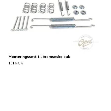
Monteringssett til bremsesko bak
S
151 NOK
2