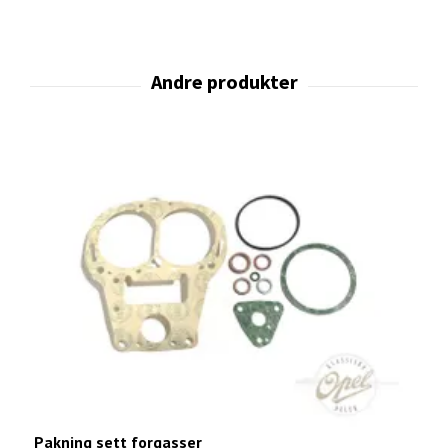
Pakning sett forgasser
U