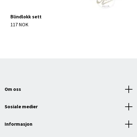
Blindlokk sett
S
117 NOK
2
Om oss
Sosiale medier
Informasjon