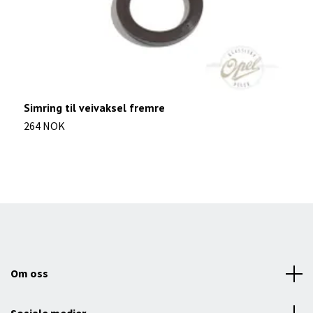
Simring til veivaksel fremre
R
264 NOK
9
Om oss