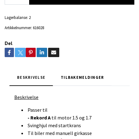
Lagerbalanse:
2
Artikkelnummer:
616028
Del
BESKRIVELSE
TILBAKEMELDINGER
Beskrivelse
Passer til
- Rekord A
til motor 1.5 og 1.7
Svinghjul med startkrans
Til biler med manuell girkasse