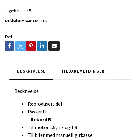
Lagerbalanse:
5
Artikkelnummer:
684761 R
Del
BESKRIVELSE
TILBAKEMELDINGER
Beskrivelse
Reprodusert del
Passer til
- Rekord B
Til motor 1.5, 1.7 og 1.9
Til biler med manuell girkasse