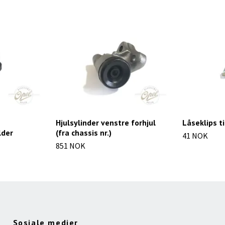
Hjulsylinder venstre forhjul
Låseklips t
der
(fra chassis nr.)
41 NOK
851 NOK
Sosiale medier