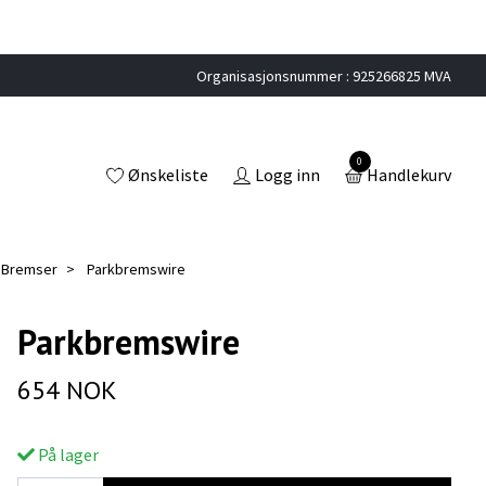
Organisasjonsnummer : 925266825 MVA
0
Ønskeliste
Logg inn
Handlekurv
5 Bremser
Parkbremswire
Parkbremswire
654 NOK
På lager