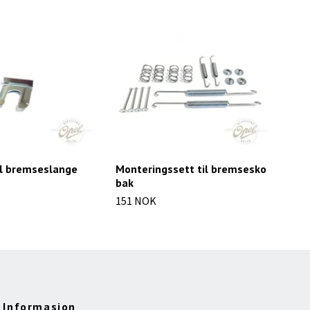
il bremseslange
Monteringssett til bremsesko
Hjul
bak
332
151 NOK
Informasjon