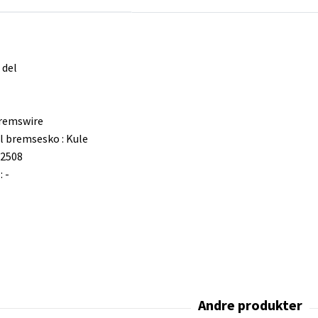
 del
remswire
il bremsesko : Kule
22508
 -