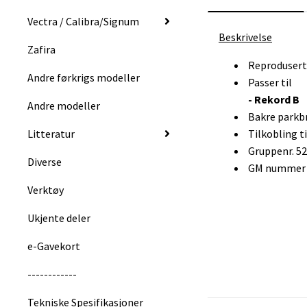
Vectra / Calibra/Signum
Beskrivelse
Zafira
Reprodusert
Andre førkrigs modeller
Passer til
- Rekord B
Andre modeller
Bakre parkb
Litteratur
Tilkobling t
Gruppenr. 5
Diverse
GM nummer :
Verktøy
Ukjente deler
e-Gavekort
------------
Tekniske Spesifikasjoner