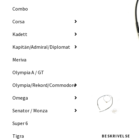
Combo
Corsa
Kadett
Kapitän/Admiral/Diplomat
Meriva
Olympia A / GT
Olympia/Rekord/Commodore
Omega
Senator / Monza
Super 6
Tigra
BESKRIVELSE